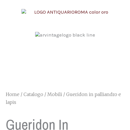
Vai
al
contenuto
Home
/
Catalogo
/
Mobili
/ Gueridon in palliandro e
lapis
Gueridon In